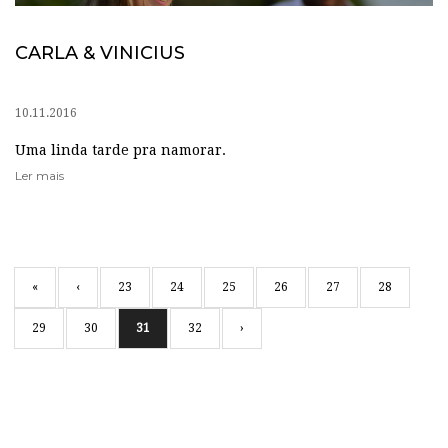
CARLA & VINICIUS
10.11.2016
Uma linda tarde pra namorar.
Ler mais
«
‹
23
24
25
26
27
28
29
30
31
32
›