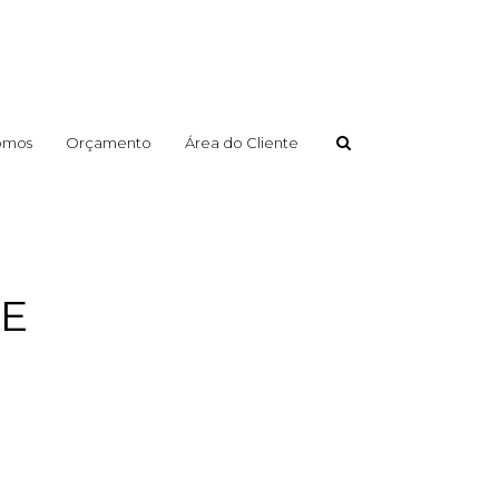
omos
Orçamento
Área do Cliente
UE