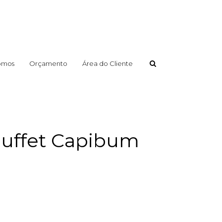
omos
Orçamento
Área do Cliente
 Buffet Capibum