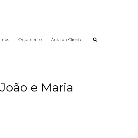
omos
Orçamento
Área do Cliente
 João e Maria